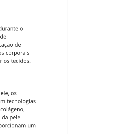
urante o 
 de 
cação de 
os corporais 
r os tecidos.
le, os 
am tecnologias 
 colágeno, 
 da pele. 
oporcionam um 