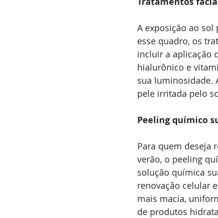
Tratamentos facia
A exposição ao sol 
esse quadro, os tra
incluir a aplicação
hialurônico e vitam
sua luminosidade. 
pele irritada pelo 
Peeling químico s
Para quem deseja r
verão, o peeling q
solução química sua
renovação celular e
mais macia, unifor
de produtos hidrata