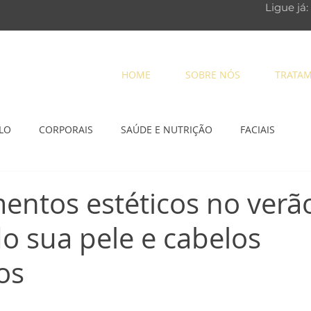
Ligue já:
HOME
SOBRE NÓS
TRATA
LO
CORPORAIS
SAÚDE E NUTRIÇÃO
FACIAIS
entos estéticos no verã
 sua pele e cabelos
os