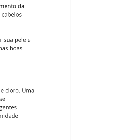
umento da 
 cabelos 
 sua pele e 
mas boas 
 e cloro. Uma 
se 
gentes 
midade 