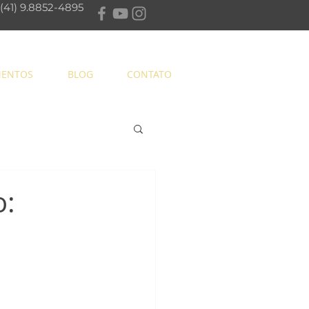
 (41) 9.8852-4895
MENTOS
BLOG
CONTATO
o: