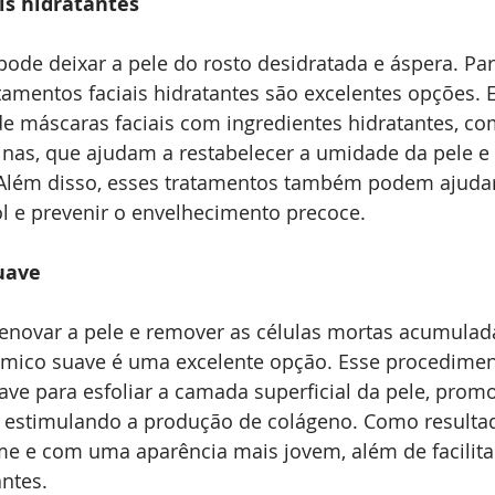
is hidratantes
pode deixar a pele do rosto desidratada e áspera. Par
tamentos faciais hidratantes são excelentes opções.
 de máscaras faciais com ingredientes hidratantes, co
inas, que ajudam a restabelecer a umidade da pele e 
Além disso, esses tratamentos também podem ajudar
sol e prevenir o envelhecimento precoce.
uave
enovar a pele e remover as células mortas acumulad
uímico suave é uma excelente opção. Esse procedimen
ve para esfoliar a camada superficial da pele, prom
 estimulando a produção de colágeno. Como resultado
me e com uma aparência mais jovem, além de facilita
ntes.