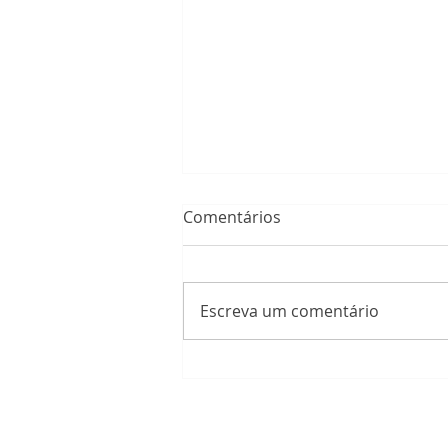
Comentários
Escreva um comentário
Protocolo Bumbum Up:
tecnologia e ciência para
resultados naturais.