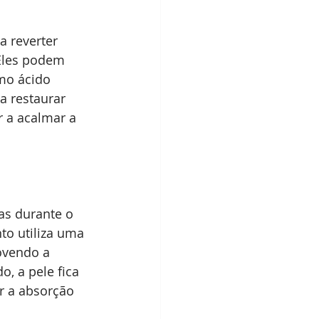
a reverter 
 Eles podem 
mo ácido 
a restaurar 
 a acalmar a 
as durante o 
to utiliza uma 
ovendo a 
, a pele fica 
r a absorção 